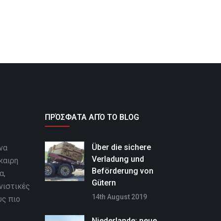
ΠΡΌΣΦΑΤΑ ΑΠΌ ΤΟ BLOG
Über die sichere
να
Verladung und
καιρη
Beförderung von
α,
Gütern
νιστικές
14th August 2019
υς πιο
Niederlande: neue