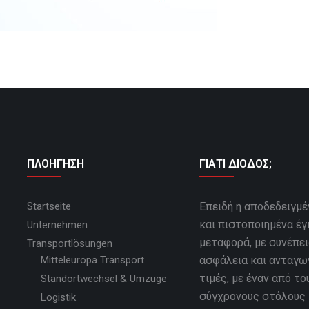
ΠΛΟΗΓΗΣΗ
ΓΙΑΤΙ ΔΙΟΔΟΣ;
Startseite
Επειδή η αποδεδειγμέ
και πιστοποιημένα έγ
Unternehmen
μεταφορά, με συνέπει
Transportlösungen
Mitteleuropa Transport
ασφάλεια και ανταγω
τιμές, με έναν από το
Standortwechsel & Umzüge
σύγχρονους στόλους
Logistik