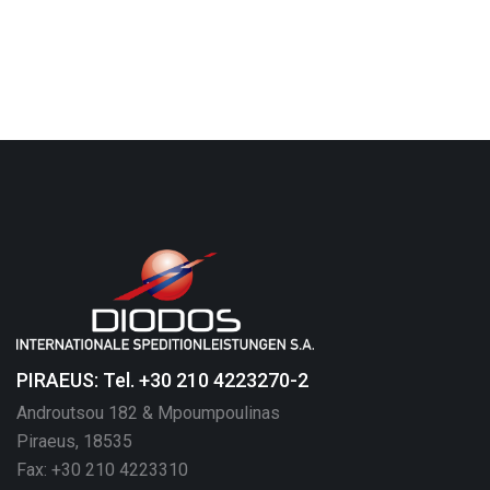
PIRAEUS: Tel. +30 210 4223270-2
Androutsou 182 & Mpoumpoulinas
Piraeus, 18535
Fax: +30 210 4223310